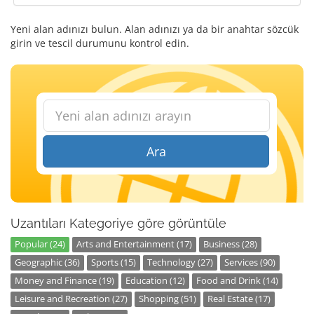
Yeni alan adınızı bulun. Alan adınızı ya da bir anahtar sözcük
girin ve tescil durumunu kontrol edin.
Ara
Uzantıları Kategoriye göre görüntüle
Popular (24)
Arts and Entertainment (17)
Business (28)
Geographic (36)
Sports (15)
Technology (27)
Services (90)
Money and Finance (19)
Education (12)
Food and Drink (14)
Leisure and Recreation (27)
Shopping (51)
Real Estate (17)