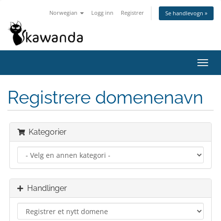
Norwegian
Logg inn
Registrer
Se handlevogn »
Bytt
navig
Registrere domenenavn
Kategorier
Handlinger