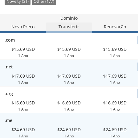
Novelty (31)
Other (177)
Domínio
Novo Preço
Transferir
Renovação
.com
$15.69 USD
$15.69 USD
$15.69 USD
1 Ano
1 Ano
1 Ano
.net
$17.69 USD
$17.69 USD
$17.69 USD
1 Ano
1 Ano
1 Ano
.org
$16.69 USD
$16.69 USD
$16.69 USD
1 Ano
1 Ano
1 Ano
.me
$24.69 USD
$24.69 USD
$24.69 USD
1 Ano
1 Ano
1 Ano