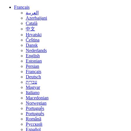
Français
العربية
Azerbaijani
Català
中文
Hrvatski
Čeština
Dansk
Nederlands
English
Estonian
Persian
Français
Deutsch
עברית
Magyar
Italiano
Macedonian
Norwegian
Português
Português
Română
Русский
Español