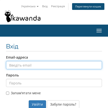
Українська
Вхід
Реєстрація
Переглянути кошик
Пере
наві
Вхід
Email-адреса
Пароль
Запам'ятати мене
Забули пароль?