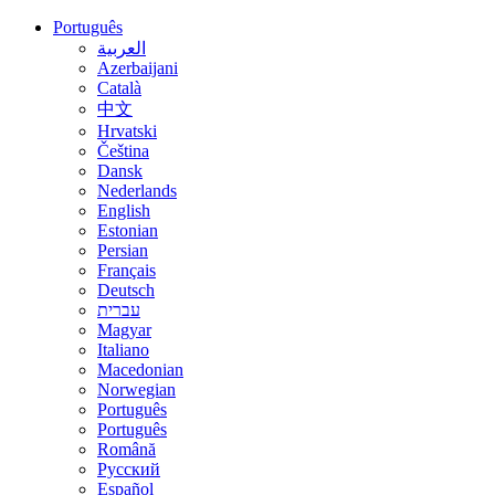
Português
العربية
Azerbaijani
Català
中文
Hrvatski
Čeština
Dansk
Nederlands
English
Estonian
Persian
Français
Deutsch
עברית
Magyar
Italiano
Macedonian
Norwegian
Português
Português
Română
Русский
Español