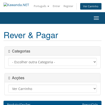
Português
Entrar
Registar
Ver Carrinho
Alter
nave
Rever & Pagar
Categorias
Acções
Produto/Opções
Preço/Ciclo